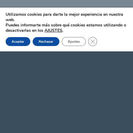
Utilizamos cookies para darte la mejor experiencia en nuestra
web.
Puedes informarte más sobre qué cookies estamos utilizando o
desactivarlas en los
AJUSTES
.
DATOS DE CONTACTO
Cerrar el banner de 
Aceptar
Rechazar
Ajustes
Polígono Industrial La Variante
C/ La Grajera 8
26140 Lardero (La Rioja)
info@solutiost.com
+34 941 031 272
SUSCRÍBETE A NUESTRO CANAL DE
YOUTUBE