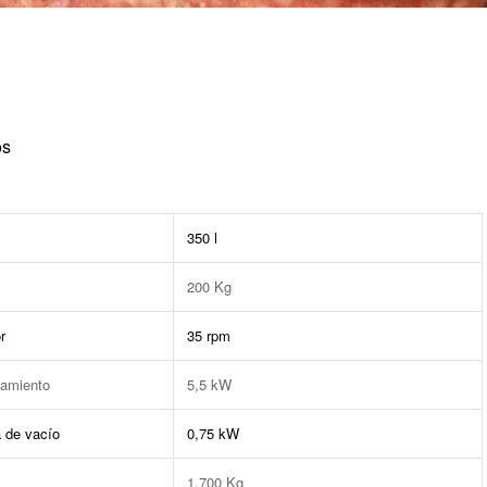
os
350 l
200 Kg
r
35 rpm
namiento
5,5 kW
 de vacío
0,75 kW
1.700 Kg