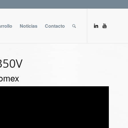
rrollo
Noticias
Contacto
350V
komex