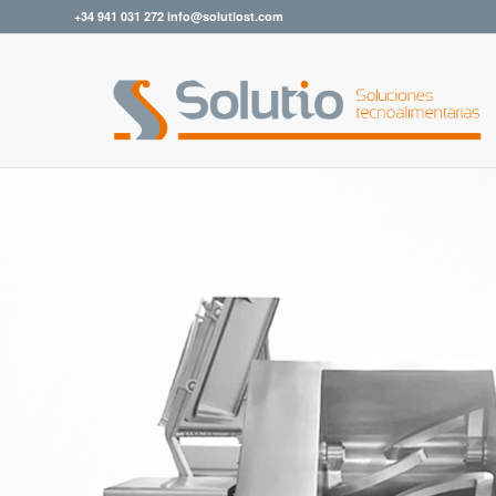
+34 941 031 272 info@solutiost.com