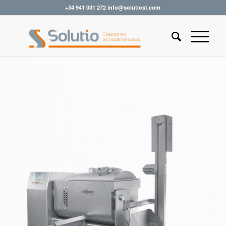
+34 941 031 272 info@solutiost.com