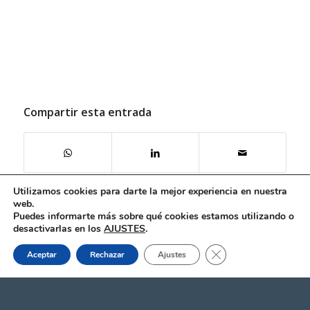
Compartir esta entrada
Utilizamos cookies para darte la mejor experiencia en nuestra
web.
Puedes informarte más sobre qué cookies estamos utilizando o
desactivarlas en los
AJUSTES
.
Cerrar el banner de 
HORARIO
Aceptar
Rechazar
Ajustes
De lunes a viernes
De 8:00 a 18:00 horas