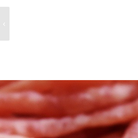
Picadora Mado Mew
718-B98