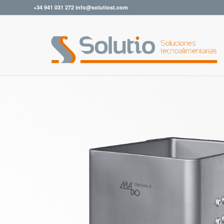
+34 941 031 272 info@solutiost.com