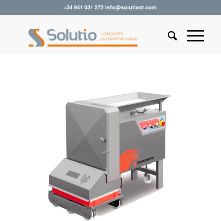
+34 941 031 272 info@solutiost.com