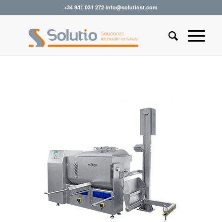
+34 941 031 272 info@solutiost.com